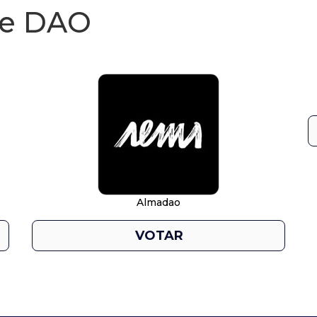
de DAO
Almadao
VOTAR